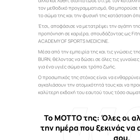
αλλά και λάθη, διαπίστωσε ότι με τον κατάλλ
τον μεθοδικό προγραμματισμό, θα μπορούσε 
το σώμα της και την φυσική της κατάσταση όπω
Έτσι, αποφάσισε να μετατρέψει την αγάπη της 
προπόνηση σε καριέρα, σπουδάζοντας ως Fitn
ACADEMY OF SPORTS MEDICINE.
Μέσα από την εμπειρία της και τις γνώσεις τ
BURN, θέλοντας να δώσει σε όλες τις γυναίκες 
για ένα υγιές σώμα και τρόπο ζωής.
Ο προσωπικός της στόχος είναι να ενθαρρύνε
αγκαλιάσουν την ατομικότητά τους και να πρ
καλύτερη εκδοχή του εαυτού τους τόσο σωματ
Το MOTTO της: Όλες οι αλ
την ημέρα που ξεκινάς να 
σου.